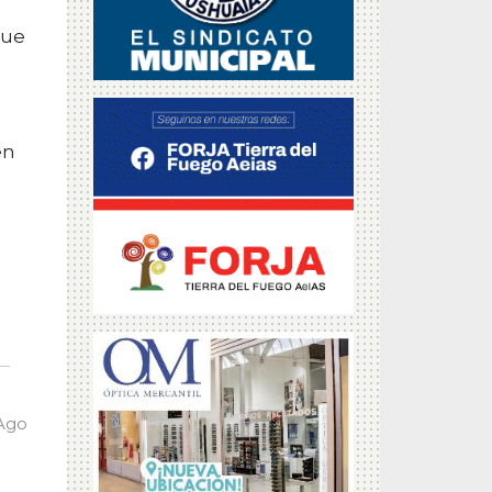
que
en
 Ago