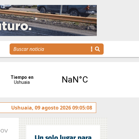
Ushuaia, 09 agosto 2026 09:05:08
La voz de Tolhuin llegó al Congreso de la Nación a t
Nov