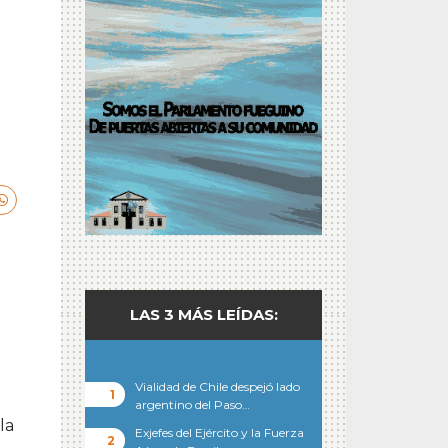
LAS 3 MÁS LEÍDAS:
Vialidad de Chile despejó lado
argentino del Paso…
la
Exjefes del Ejército y la Fuerza