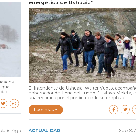
energética de Ushuaia”
ridades
s que
El Intendente de Ushuaia, Walter Vuoto, acompañó
dad...
gobernador de Tierra del Fuego, Gustavo Melella, 
una recorrida por el predio donde se emplaza...
Leer más +
áb 8. Ago
ACTUALIDAD
Sáb 8.