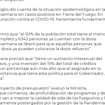
Giglio dio cuenta de la situación epidemiológica en l
a semana sin casos positivos en Tierra del Fuego. En
cunación contra el COVID-19, herramienta fundamen
nfirmó que “el 92% de la población total tiene al men
mpleto y 6342 personas ya cuentan con la dosis
a semana se liberó para que aquellas personas que
dosis ya puedan colocarse la dosis refuerzo”.
naria precisó que “tiene un aumento interanual del
os, y una inversión del 15% del total de créditos
, un porcentaje aún más alto que el asignado en la
tancia que tiene esta política para el Gobernador,
a”.
oyecto de presupuesto” evaluó la Ministra,
que comienza, de profundización de programas y d
n a mejorar la calidad de vida de los fueguinos y 
iamente postergados por la gestión de la Pandemia