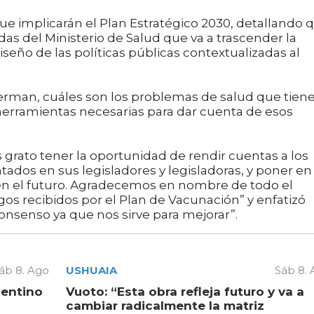
ue implicarán el Plan Estratégico 2030, detallando 
das del Ministerio de Salud que va a trascender la
iseño de las políticas públicas contextualizadas al
erman, cuáles son los problemas de salud que tien
s herramientas necesarias para dar cuenta de esos
grato tener la oportunidad de rendir cuentas a los
ados en sus legisladores y legisladoras, y poner en
r en el futuro. Agradecemos en nombre de todo el
gos recibidos por el Plan de Vacunación” y enfatizó
consenso ya que nos sirve para mejorar”.
áb 8. Ago
USHUAIA
Sáb 8.
gentino
Vuoto: “Esta obra refleja futuro y va a
cambiar radicalmente la matriz