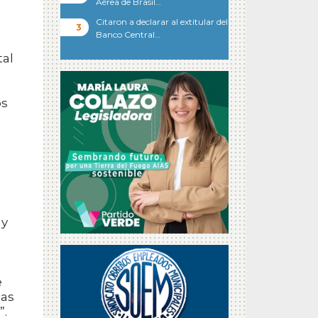
Aérea de Brasil…
Citaron a declarar al extitular del
a
Banco Central…
tal
os
 y
e
las
”.