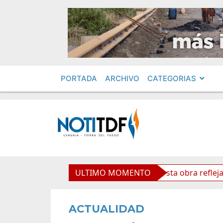
PORTADA
ARCHIVO
CATEGORIAS
o Cardenal Samoré
ULTIMO MOMENTO
Vuoto: “Esta obra refleja futuro y
ACTUALIDAD