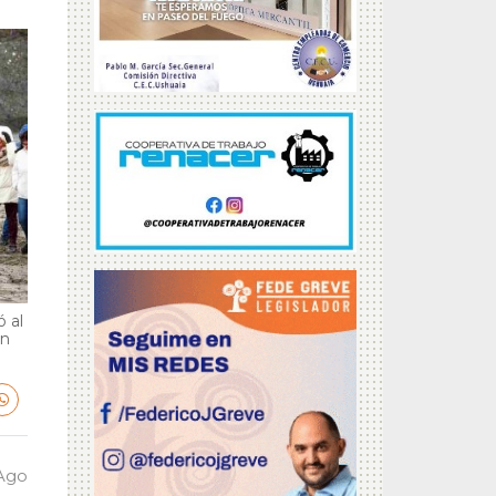
 al
en
 Ago