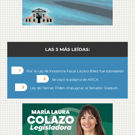
LAS 3 MÁS LEÍDAS:
Por la Ley de Inocencia Fiscal Lázaro Báez fue sobreseído
Se cayó la página de ARCA
Ley de Tierras: Piden impugnar al Senador Joaquín…