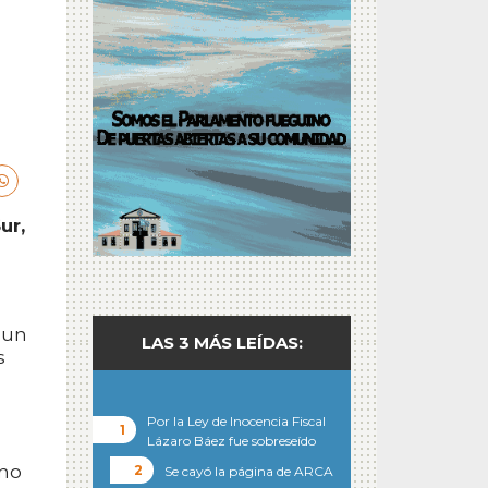
ur,
 un
LAS 3 MÁS LEÍDAS:
s
Por la Ley de Inocencia Fiscal
Lázaro Báez fue sobreseído
uno
Se cayó la página de ARCA