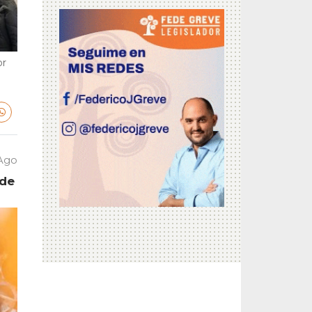
or
 Ago
 de