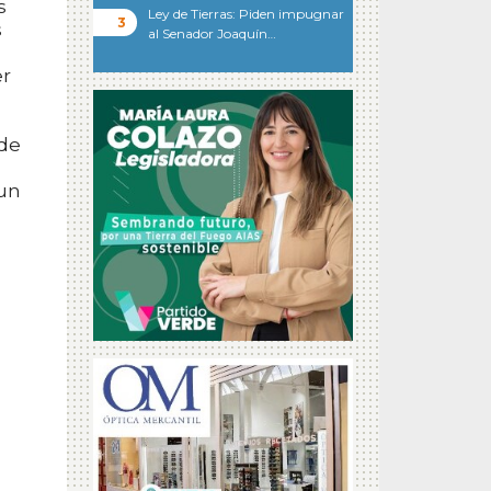
s
Ley de Tierras: Piden impugnar
s
al Senador Joaquín…
er
 de
 un