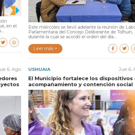
ción
e, en el
Este miércoles se llevó adelante la reunión de Lab
..
Parlamentaria del Concejo Deliberante de Tolhuin,
durante la cual se acordó el orden del día...
Leer más +
ue 6. Ago
USHUAIA
Jue 6.
edores
El Municipio fortalece los dispositivos
oyectos
acompañamiento y contención social