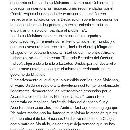
soberanía sobre las Islas Malvinas: Invita a sus Gobiernos a
proseguir sin demora las negociaciones recomendadas por el
Comité Especial encargado de examinar la situación con
respecto a la aplicación de la Declaración sobre la concesión de
la independencia a los países y pueblos coloniales a fin de
encontrar una solución pacífica al problema”…
Las Islas Malvinas no es el único territorio usurpado y
colonizado ilegítimamente por el Reino Unido en el mundo, ya
que unas sesenta islas tropicales, incluido el archipiélago de
Chagos en el océano Índico, a mitad de camino entre África e
Indonesia, se mantiene como “Territorio Británico del Océano
Índico”, alquilándole la isla a Estados Unidos para el desarrollo
de su base naval, siendo que el mismo es reclamado por el
gobierno de Mauricio.
“Llamativamente al igual que lo sucedido con las Islas Malvinas,
el Reino Unido se resiste a la devolución del territorio colonizado
ilegalmente, desacatando las prerrogativas emanadas por la
Asamblea General de las Naciones Unidas”, comentó el
secretario de Malvinas, Antártida, Islas del Atlántico Sur y
Asuntos Internacionales, Lic. Andrés Dachary, quien agregó que
“de todos modos nos ha llamado muchísimo la atención que en
el mapa oficial de las Naciones Unidas se mencione a Chagos
como parte de Mauricio, es decir que deja sentado que no hay
discusión en cuanto a quién le pertenecen”.