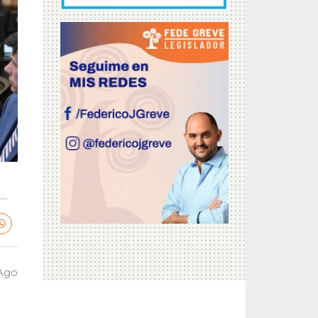
..
 Ago