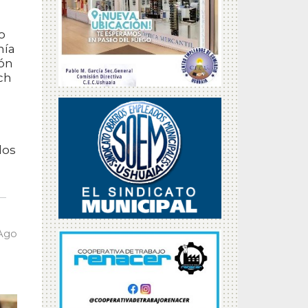
o
nía
ión
ich
los
 Ago