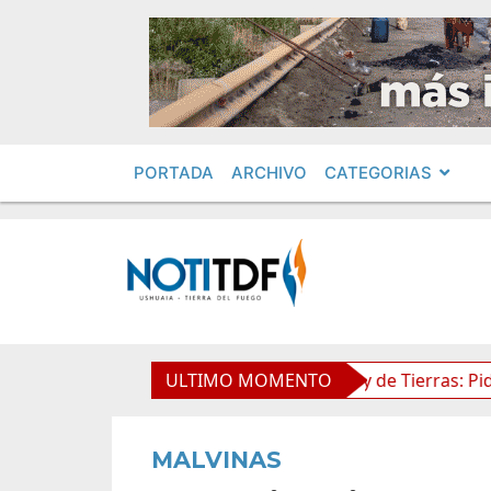
PORTADA
ARCHIVO
CATEGORIAS
mientos en Obras Privadas
ULTIMO MOMENTO
Ley de Tierras: Piden impug
MALVINAS