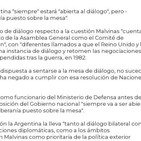
ina "siempre" estará "abierta al diálogo", pero -
nía puesto sobre la mesa".
do de diálogo respecto a la cuestión Malvinas "cuent
nto de la Asamblea General como el Comité de
n", con "diferentes llamados a que el Reino Unido y 
a instancia de diálogo y retomen las negociacione
pendidas tras la guerra, en 1982.
 dispuesta a sentarse a la mesa de diálogo, no suce
 ha negado a cumplir con esa resolución de Nacion
o funcionario del Ministerio de Defensa antes d
osición del Gobierno nacional "siempre va a ser abie
soberanía puesto sobre la mesa".
 la Argentina la lleva "tanto al diálogo bilateral con
aciones diplomáticas, como a los ámbitos
 Malvinas como prioritaria de la política exterior