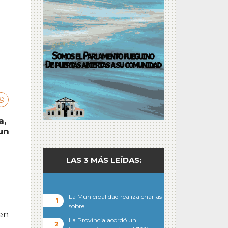
a,
"un
LAS 3 MÁS LEÍDAS:
La Municipalidad realiza charlas
sobre…
 en
La Provincia acordó un