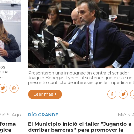
ios
olina
Presentaron una impugnación contra el senador
...
Joaquín Benegas Lynch, al sostener que existe un
presunto conflicto de intereses que le impediría int.
Leer más +
ié 5. Ago
RÍO GRANDE
Mié 5.
aforma
El Municipio inició el taller "Jugando a
égica
derribar barreras" para promover la