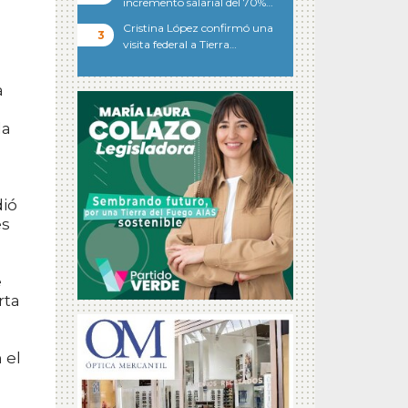
incremento salarial del 70%…
Cristina López confirmó una
visita federal a Tierra…
a
la
s
dió
es
e
rta
 el