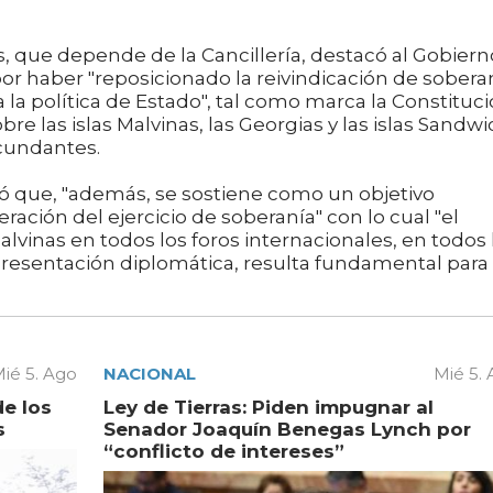
nas, que depende de la Cancillería, destacó al Gobiern
or haber "reposicionado la reivindicación de sobera
 la política de Estado", tal como marca la Constituc
bre las islas Malvinas, las Georgias y las islas Sandw
rcundantes.
ó que, "además, se sostiene como un objetivo
ación del ejercicio de soberanía" con lo cual "el
lvinas en todos los foros internacionales, en todos 
presentación diplomática, resulta fundamental para
ié 5. Ago
NACIONAL
Mié 5.
de los
Ley de Tierras: Piden impugnar al
s
Senador Joaquín Benegas Lynch por
“conflicto de intereses”